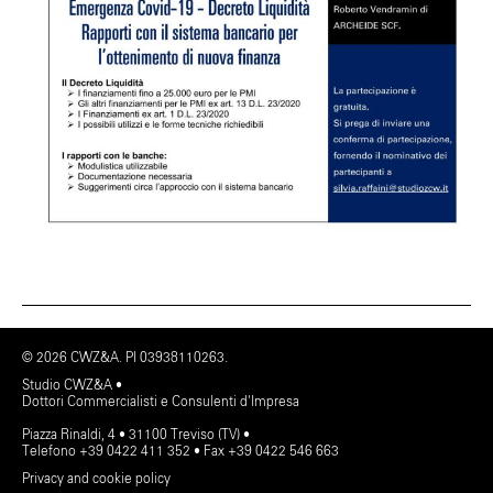
© 2026 CWZ&A. PI 03938110263.
Studio CWZ&A •
Dottori Commercialisti e Consulenti d'Impresa
Piazza Rinaldi, 4 • 31100 Treviso (TV) •
Telefono +39 0422 411 352 • Fax +39 0422 546 663
Privacy and cookie policy