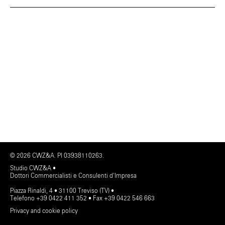
© 2026 CWZ&A. PI 03938110263.
Studio CWZ&A •
Dottori Commercialisti e Consulenti d'Impresa
Piazza Rinaldi, 4 • 31100 Treviso (TV) •
Telefono +39 0422 411 352 • Fax +39 0422 546 663
Privacy and cookie policy