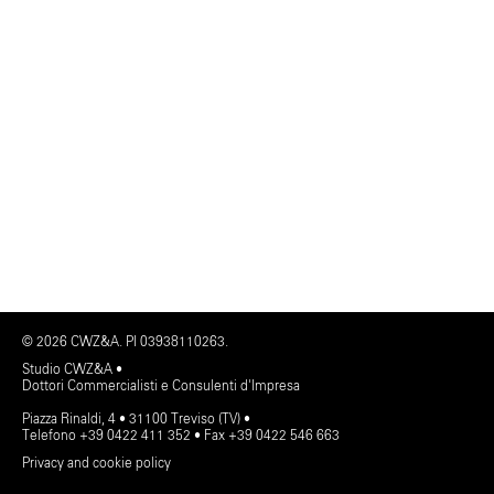
© 2026 CWZ&A. PI 03938110263.
Studio CWZ&A •
Dottori Commercialisti e Consulenti d'Impresa
Piazza Rinaldi, 4 • 31100 Treviso (TV) •
Telefono +39 0422 411 352 • Fax +39 0422 546 663
Privacy and cookie policy