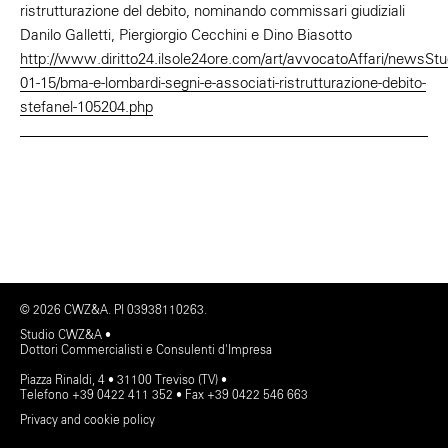
ristrutturazione del debito, nominando commissari giudiziali
Danilo Galletti, Piergiorgio Cecchini e Dino Biasotto
http://www.diritto24.ilsole24ore.com/art/avvocatoAffari/newsStu
01-15/bma-e-lombardi-segni-e-associati-ristrutturazione-debito-
stefanel-105204.php
© 2026 CWZ&A. PI 03938110263.
Studio CWZ&A •
Dottori Commercialisti e Consulenti d'Impresa
Piazza Rinaldi, 4 • 31100 Treviso (TV) •
Telefono +39 0422 411 352 • Fax +39 0422 546 663
Privacy and cookie policy